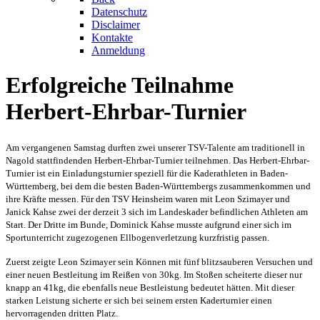
Datenschutz
Disclaimer
Kontakte
Anmeldung
Erfolgreiche Teilnahme
Herbert-Ehrbar-Turnier
Am vergangenen Samstag durften zwei unserer TSV-Talente am traditionell in
Nagold stattfindenden Herbert-Ehrbar-Turnier teilnehmen. Das Herbert-Ehrbar-
Turnier ist ein Einladungsturnier speziell für die Kaderathleten in Baden-
Württemberg, bei dem die besten Baden-Württembergs zusammenkommen und
ihre Kräfte messen. Für den TSV Heinsheim waren mit Leon Szimayer und
Janick Kahse zwei der derzeit 3 sich im Landeskader befindlichen Athleten am
Start. Der Dritte im Bunde, Dominick Kahse musste aufgrund einer sich im
Sportunterricht zugezogenen Ellbogenverletzung kurzfristig passen.
Zuerst zeigte Leon Szimayer sein Können mit fünf blitzsauberen Versuchen und
einer neuen Bestleitung im Reißen von 30kg. Im Stoßen scheiterte dieser nur
knapp an 41kg, die ebenfalls neue Bestleistung bedeutet hätten. Mit dieser
starken Leistung sicherte er sich bei seinem ersten Kaderturnier einen
hervorragenden dritten Platz.